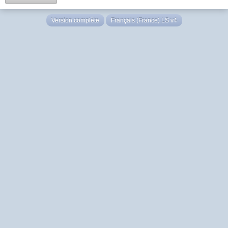
Version complète
Français (France) LS v4