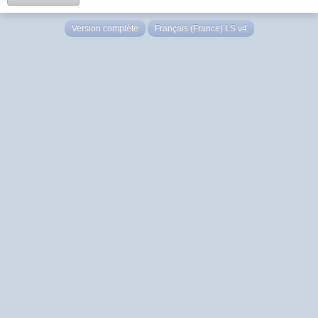
Version complète
Français (France) LS v4