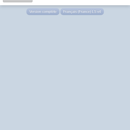
Version complète
Français (France) LS v4