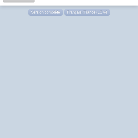
Version complète
Français (France) LS v4