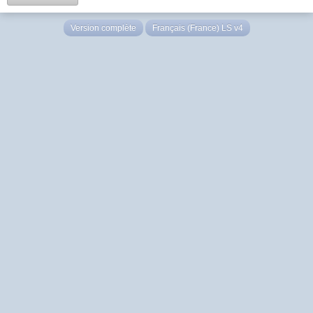
Version complète
Français (France) LS v4