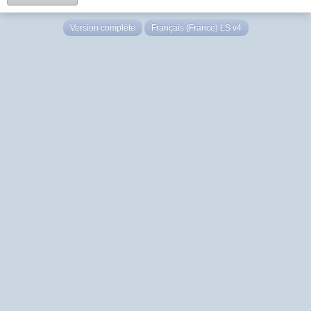
Version complète
Français (France) LS v4