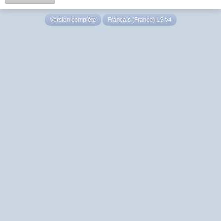
Version complète
Français (France) LS v4