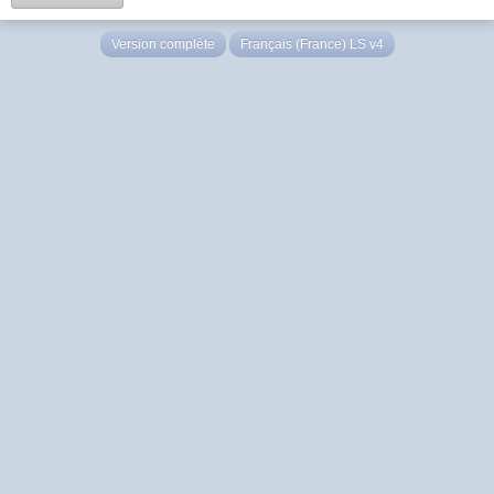
Version complète
Français (France) LS v4