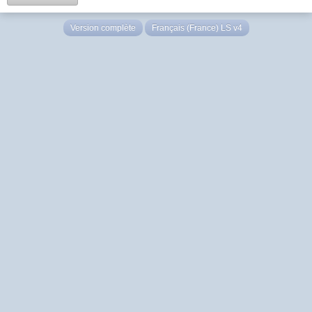
Version complète
Français (France) LS v4