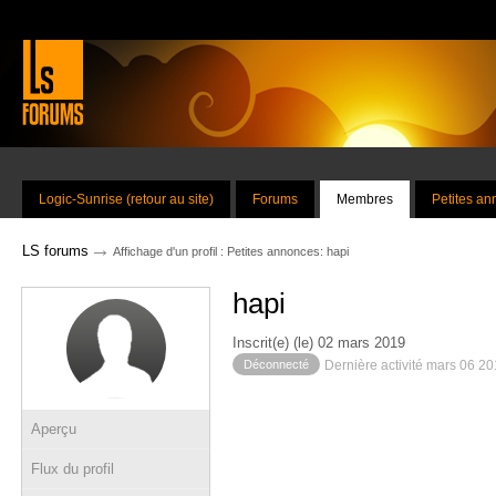
Logic-Sunrise (retour au site)
Forums
Membres
Petites a
→
LS forums
Affichage d'un profil : Petites annonces: hapi
hapi
Inscrit(e) (le) 02 mars 2019
Déconnecté
Dernière activité mars 06 2
Aperçu
Flux du profil