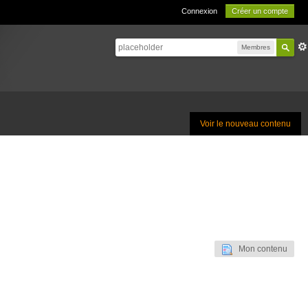
Connexion
Créer un compte
Membres
Voir le nouveau contenu
Mon contenu