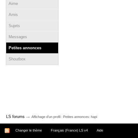
Aime
Amis
Sujets
Messages
Petites annonces
Shoutbox
→
LS forums
Affichage d'un profil : Petites annonces: hapi
Changer le thème
Français (France) LS v4
Aide