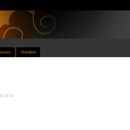
nnonces
Shoutbox
019 14:19