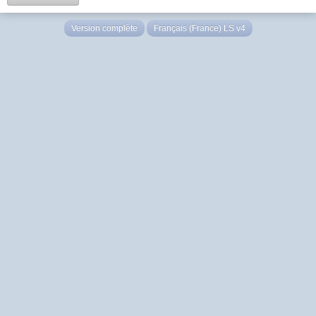
Version complète
Français (France) LS v4