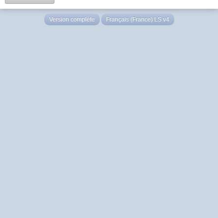
Version complète
Français (France) LS v4