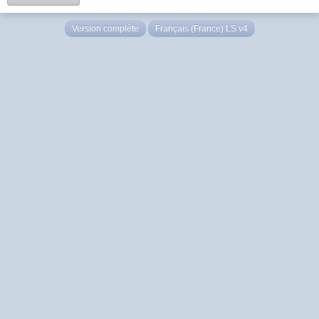
Version complète
Français (France) LS v4