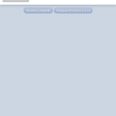
Version complète
Français (France) LS v4