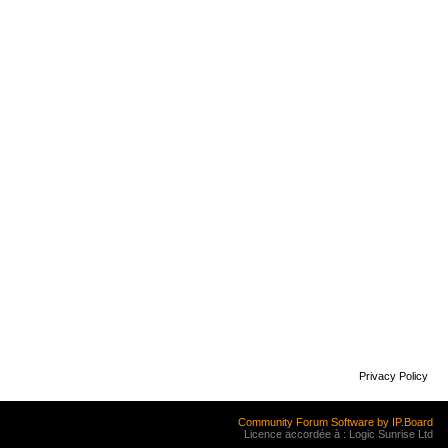
Privacy Policy
Community Forum Software by IP.Board
Licence accordée à : Logic Sunrise Ltd