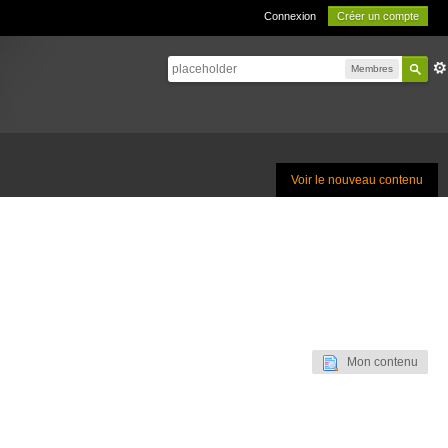
Connexion
Créer un compte
Membres
Voir le nouveau contenu
Mon contenu