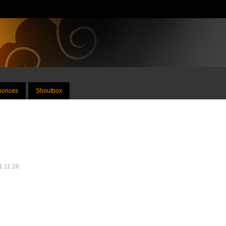
nnonces
Shoutbox
21 11:28