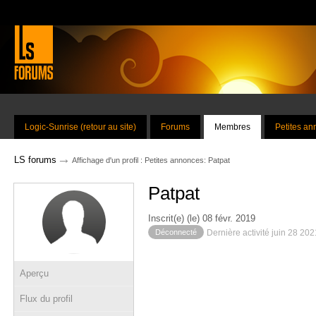
Logic-Sunrise (retour au site)
Forums
Membres
Petites a
→
LS forums
Affichage d'un profil : Petites annonces: Patpat
Patpat
Inscrit(e) (le) 08 févr. 2019
Déconnecté
Dernière activité juin 28 20
Aperçu
Flux du profil