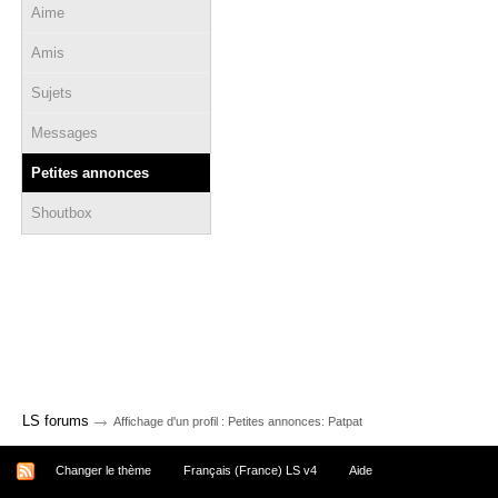
Aime
Amis
Sujets
Messages
Petites annonces
Shoutbox
→
LS forums
Affichage d'un profil : Petites annonces: Patpat
Changer le thème
Français (France) LS v4
Aide