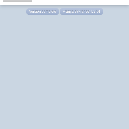
Version complète
Français (France) LS v4