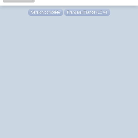
Version complète
Français (France) LS v4