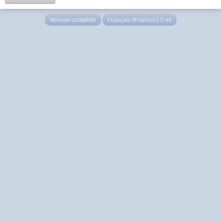
Version complète
Français (France) LS v4