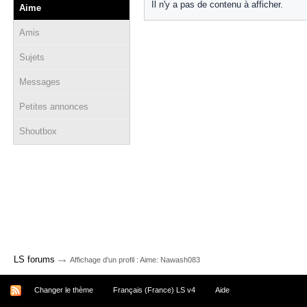
Il n'y a pas de contenu à afficher.
Aime
Amis
Sujets
Messages
Petites annonces
Shoutbox
→
LS forums
Affichage d'un profil : Aime: Nawash083
Changer le thème
Français (France) LS v4
Aide