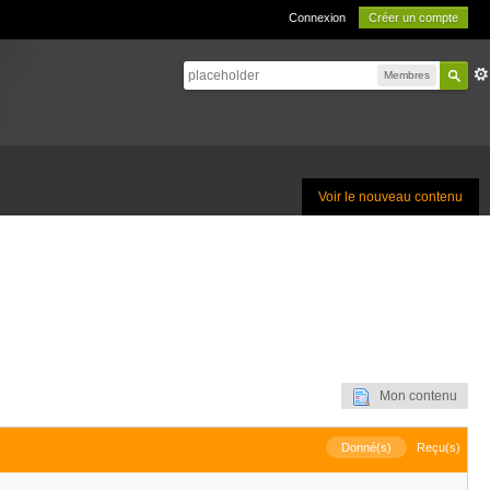
Connexion
Créer un compte
Membres
Voir le nouveau contenu
Mon contenu
Donné(s)
Reçu(s)