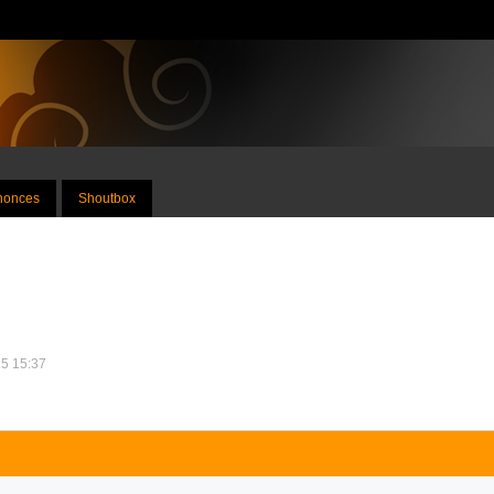
nnonces
Shoutbox
25 15:37