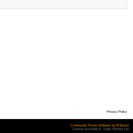
Privacy Policy
Community Forum Software by IP.Board
Licence accordée à : Logic Sunrise Ltd