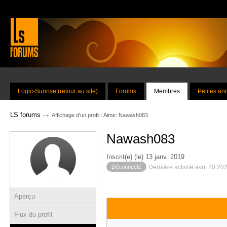
Logic-Sunrise (retour au site)
Forums
Membres
Petites a
→
LS forums
Affichage d'un profil : Aime: Nawash083
Nawash083
Inscrit(e) (le) 13 janv. 2019
Déconnecté
Dernière activité avril 20 20
Aperçu
Flux du profil