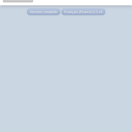
Version complète
Français (France) LS v4