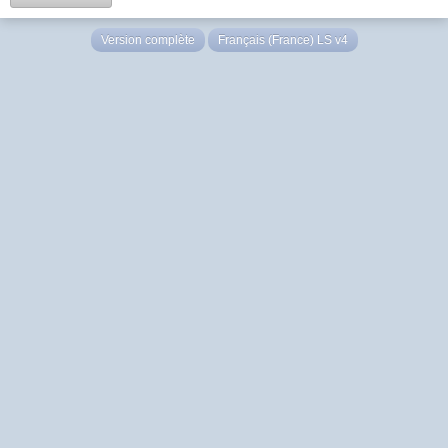
Version complète
Français (France) LS v4