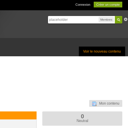
Connexion
Créer un compte
Membres
Voir le nouveau contenu
Mon contenu
0
Neutral