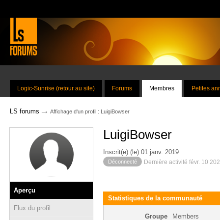
Logic-Sunrise (retour au site)
Forums
Membres
Petites a
→
LS forums
Affichage d'un profil : LuigiBowser
LuigiBowser
Inscrit(e) (le) 01 janv. 2019
Déconnecté
Dernière activité févr. 10 20
Aperçu
Statistiques de la communauté
Flux du profil
Groupe
Members