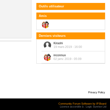
Outils utilisateur
Amis
Derniers visiteurs
Kirashi
19 mars 2019 - 16:00
inconnux
02 janv. 2019 - 05:09
Privacy Policy
Community Forum Software by IP.Board
Licence accordée à : Logic Sunrise Ltd