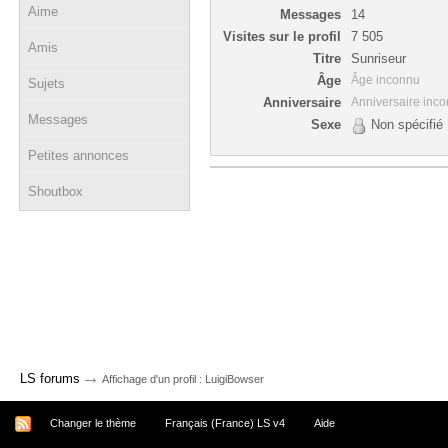
Aime
Messages
14
Visites sur le profil
7 505
Amis
Titre
Sunriseur
Âge
Âge inconnu
Sujets
Anniversaire
Anniversaire inc
Messages
Sexe
Non spécifié
Petites annonces
Shoutbox
→
LS forums
Affichage d'un profil : LuigiBowser
Changer le thème
Français (France) LS v4
Aide