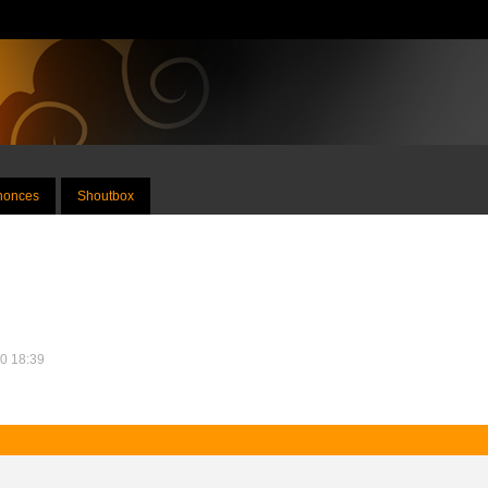
nnonces
Shoutbox
20 18:39