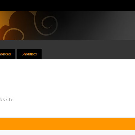
nnonces
Shoutbox
18 07:19