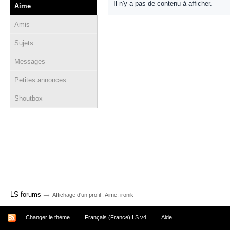
Il n'y a pas de contenu à afficher.
Aime
Amis
Sujets
Messages
Petites annonces
Shoutbox
→
LS forums
Affichage d'un profil : Aime: ironik
Changer le thème
Français (France) LS v4
Aide