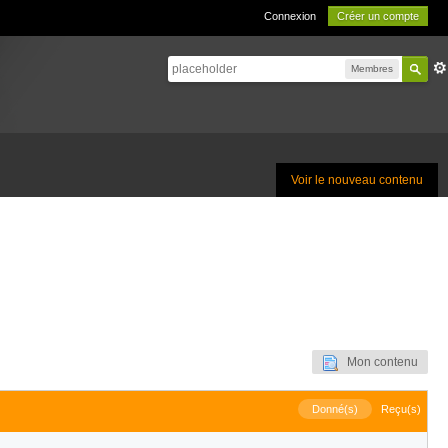
Connexion
Créer un compte
Membres
Voir le nouveau contenu
Mon contenu
Donné(s)
Reçu(s)