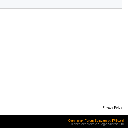
Privacy Policy
Community Forum Software by IP.Board
Licence accordée à : Logic Sunrise Ltd