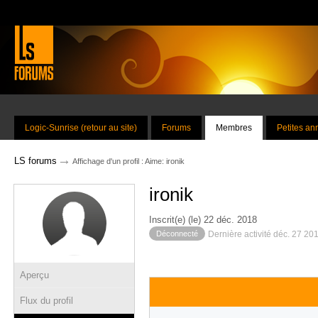
Logic-Sunrise (retour au site)
Forums
Membres
Petites a
→
LS forums
Affichage d'un profil : Aime: ironik
ironik
Inscrit(e) (le) 22 déc. 2018
Déconnecté
Dernière activité déc. 27 20
Aperçu
Flux du profil