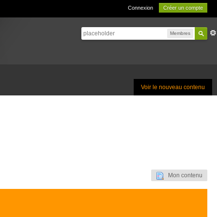
Connexion
Créer un compte
Membres
Voir le nouveau contenu
Mon contenu