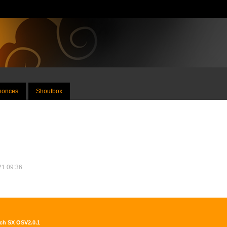
nnonces
Shoutbox
021 09:36
tch SX OSV2.0.1