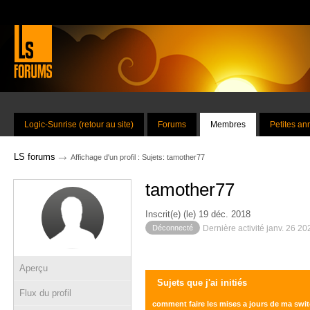
Logic-Sunrise (retour au site)
Forums
Membres
Petites a
→
LS forums
Affichage d'un profil : Sujets: tamother77
tamother77
Inscrit(e) (le) 19 déc. 2018
Déconnecté
Dernière activité janv. 26 2
Aperçu
Sujets que j'ai initiés
Flux du profil
comment faire les mises a jours de ma swi