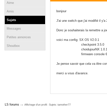
Aime
12 décembre 2020 - 17:48
bonjour
Amis
Sujets
J'ai une switch que j'ai modifié il y'
Messages
Donc je souhaiterais la remettre a jo
Petites annonces
voici ma config: SX OS V2.0.1
checkpoint 3.5.0
Shoutbox
choidujourNX 1.0.
firmware console 6.
Je pense savoir que cela va être com
merci a vous d'avance.
→
LS forums
Affichage d'un profil : Sujets: tamother77