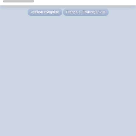
Version complète
Français (France) LS v4