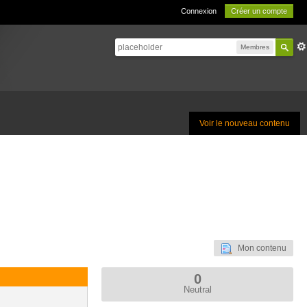
Connexion
Créer un compte
Membres
Voir le nouveau contenu
Mon contenu
0
Neutral