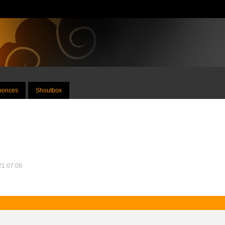
nnonces
Shoutbox
021 07:08