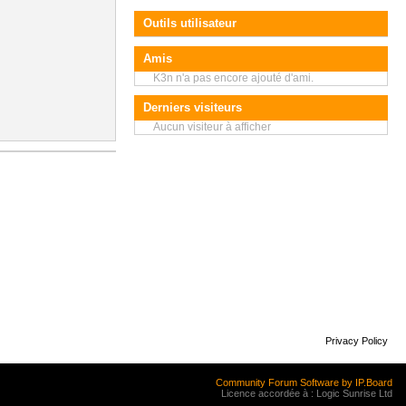
Outils utilisateur
Amis
K3n n'a pas encore ajouté d'ami.
Derniers visiteurs
Aucun visiteur à afficher
Privacy Policy
Community Forum Software by IP.Board
Licence accordée à : Logic Sunrise Ltd