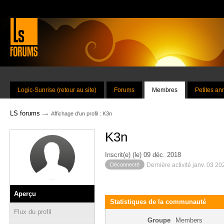
Logic-Sunrise (retour au site)
Forums
Membres
Petites a
→
LS forums
Affichage d'un profil : K3n
K3n
Inscrit(e) (le) 09 déc. 2018
Déconnecté
Dernière activité janv. 03 2
Aperçu
Statistiques de la communauté
Flux du profil
Groupe
Members