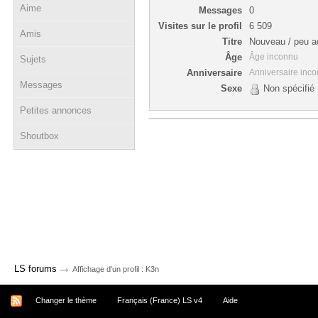
Aime
Messages
0
Visites sur le profil
6 509
Amis
Titre
Nouveau / peu ac
Âge
Âge inconnu
Sujets
Anniversaire
Anniversaire inc
Messages
Sexe
Non spécifié
Petites annonces
Shoutbox
→
LS forums
Affichage d'un profil : K3n
Changer le thème
Français (France) LS v4
Aide