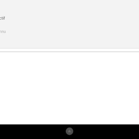
tif
onnu