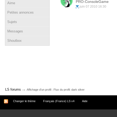
PRO-ConsoleGame
Aime
juin 07 2010 16:30
Petites annonces
Sujets
Messages
Shoutbox
→
LS forums
Affichage d'un profil : Flux du profil: dark silver
Changer le thème
Français (France) LS v4
Aide