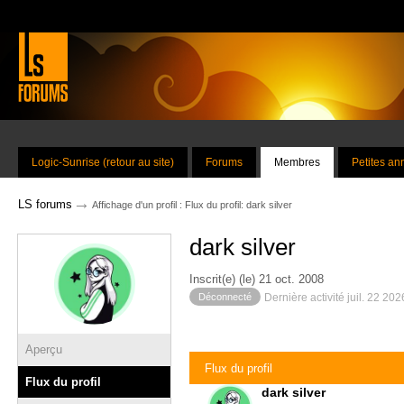
Logic-Sunrise (retour au site)
Forums
Membres
Petites a
→
LS forums
Affichage d'un profil : Flux du profil: dark silver
dark silver
Inscrit(e) (le) 21 oct. 2008
Déconnecté
Dernière activité juil. 22 20
Aperçu
Flux du profil
Flux du profil
dark silver