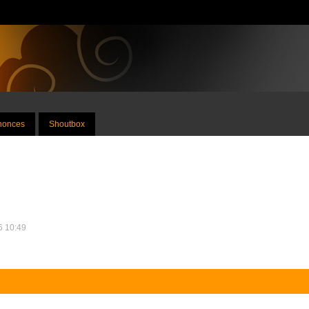
nnonces
Shoutbox
26 10:49