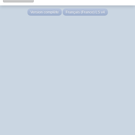
Version complète
Français (France) LS v4