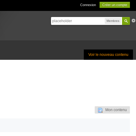
Connexion
Créer un compte
Membres
Voir le nouveau contenu
Mon contenu