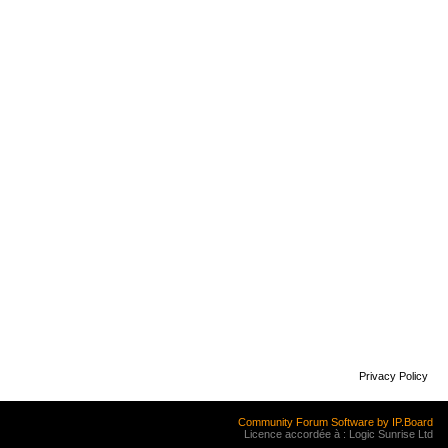
Privacy Policy
Community Forum Software by IP.Board
Licence accordée à : Logic Sunrise Ltd