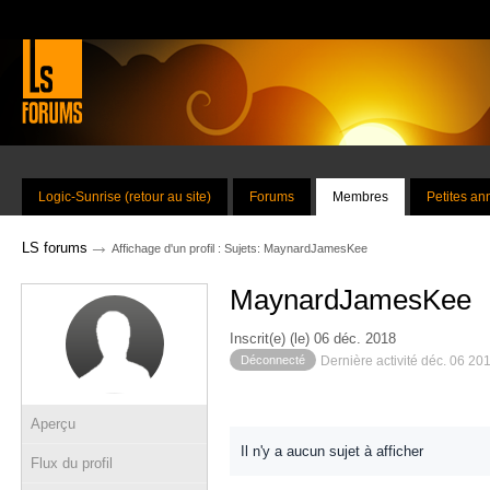
Logic-Sunrise (retour au site)
Forums
Membres
Petites a
→
LS forums
Affichage d'un profil : Sujets: MaynardJamesKee
MaynardJamesKee
Inscrit(e) (le) 06 déc. 2018
Déconnecté
Dernière activité déc. 06 20
Aperçu
Il n'y a aucun sujet à afficher
Flux du profil