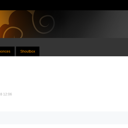
nnonces
Shoutbox
18 12:06