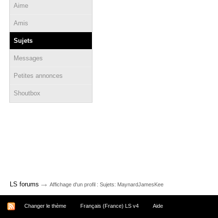
Aime
Amis
Sujets
Messages
Petites annonces
Shoutbox
→
LS forums
Affichage d'un profil : Sujets: MaynardJamesKee
Changer le thème
Français (France) LS v4
Aide