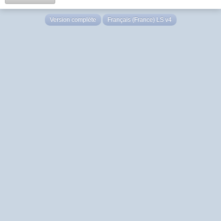
Version complète
Français (France) LS v4