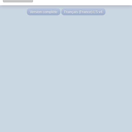
Version complète
Français (France) LS v4