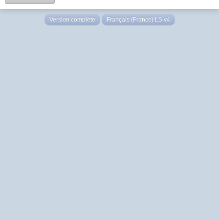
Version complète
Français (France) LS v4