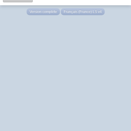
Version complète
Français (France) LS v4