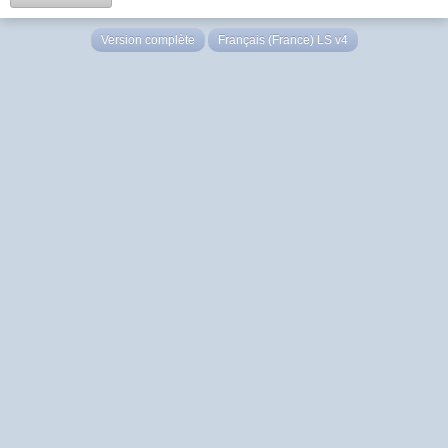
Version complète
Français (France) LS v4