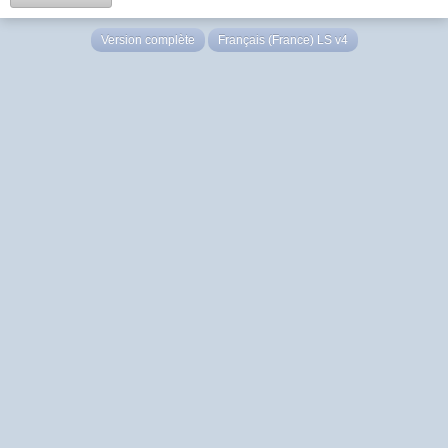
Version complète
Français (France) LS v4