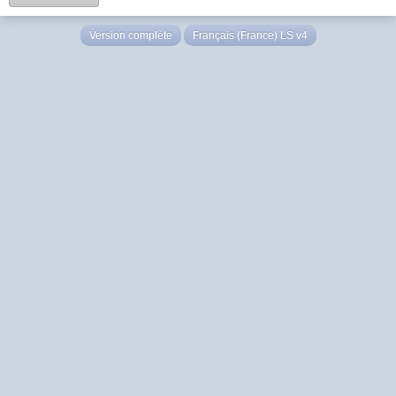
Version complète
Français (France) LS v4