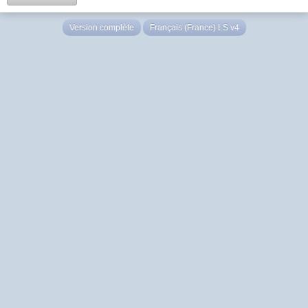
Version complète
Français (France) LS v4