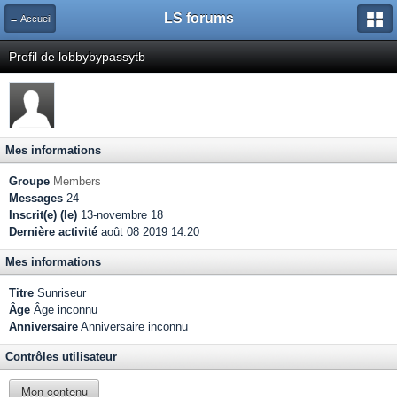
LS forums
← Accueil
Profil de lobbybypassytb
Mes informations
Groupe
Members
Messages
24
Inscrit(e) (le)
13-novembre 18
Dernière activité
août 08 2019 14:20
Mes informations
Titre
Sunriseur
Âge
Âge inconnu
Anniversaire
Anniversaire inconnu
Contrôles utilisateur
Mon contenu