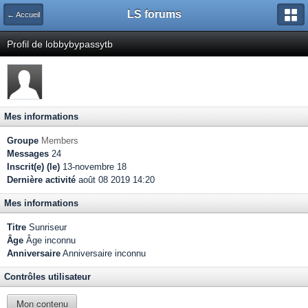
LS forums
← Accueil
Profil de lobbybypassytb
Mes informations
Groupe
Members
Messages
24
Inscrit(e) (le)
13-novembre 18
Dernière activité
août 08 2019 14:20
Mes informations
Titre
Sunriseur
Âge
Âge inconnu
Anniversaire
Anniversaire inconnu
Contrôles utilisateur
Mon contenu