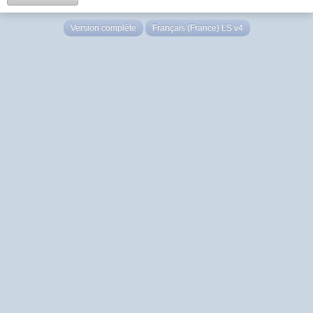
Version complète
Français (France) LS v4