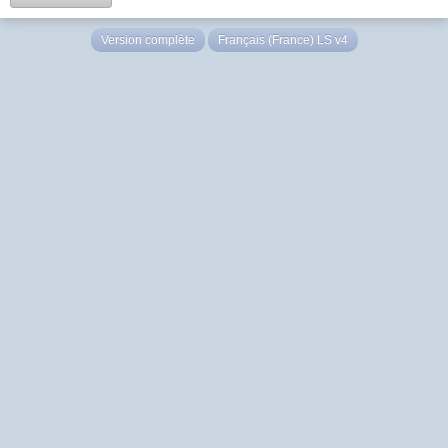
Version complète
Français (France) LS v4