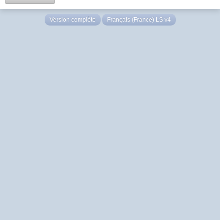
Version complète
Français (France) LS v4