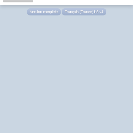
Version complète
Français (France) LS v4