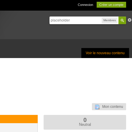
Connexion
Créer un compte
Membres
Voir le nouveau contenu
Mon contenu
0
Neutral