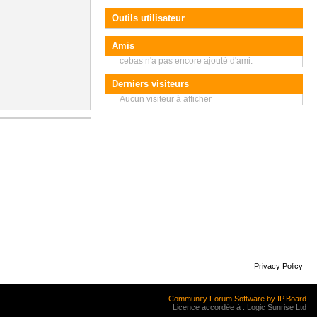
Outils utilisateur
Amis
cebas n'a pas encore ajouté d'ami.
Derniers visiteurs
Aucun visiteur à afficher
Privacy Policy
Community Forum Software by IP.Board
Licence accordée à : Logic Sunrise Ltd