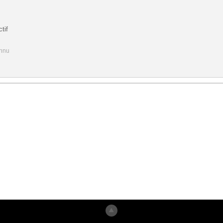
tif
onnu