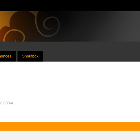
nnonces
Shoutbox
18 08:44