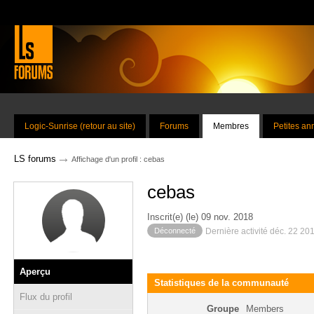
Logic-Sunrise (retour au site)
Forums
Membres
Petites a
→
LS forums
Affichage d'un profil : cebas
cebas
Inscrit(e) (le) 09 nov. 2018
Déconnecté
Dernière activité déc. 22 20
Aperçu
Statistiques de la communauté
Flux du profil
Groupe
Members