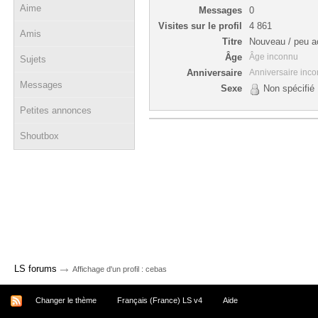
Aime
Messages
0
Visites sur le profil
4 861
Amis
Titre
Nouveau / peu ac
Âge
Âge inconnu
Sujets
Anniversaire
Anniversaire inc
Messages
Sexe
Non spécifié
Petites annonces
Shoutbox
→
LS forums
Affichage d'un profil : cebas
Changer le thème
Français (France) LS v4
Aide