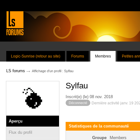
Logic-Sunrise (retour au site)
Forums
Membres
Petites a
→
LS forums
Affichage d'un profil : Sylfau
Sylfau
Inscrit(e) (le) 08 nov. 2018
Déconnecté
Dernière activité janv. 19 2
Aperçu
Statistiques de la communauté
Flux du profil
Groupe
Members