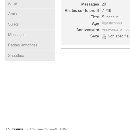
Aime
Messages
20
Visites sur le profil
7 719
Amis
Titre
Sunriseur
Âge
Âge inconnu
Sujets
Anniversaire
Anniversaire inc
Messages
Sexe
Non spécifié
Petites annonces
Shoutbox
→
LS forums
Affichage d'un profil : Sylfau