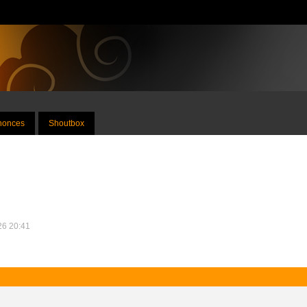
nnonces
Shoutbox
026 20:41