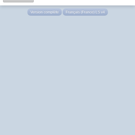
Version complète
Français (France) LS v4