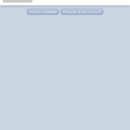
Version complète
Français (France) LS v4