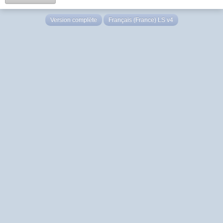
Version complète
Français (France) LS v4