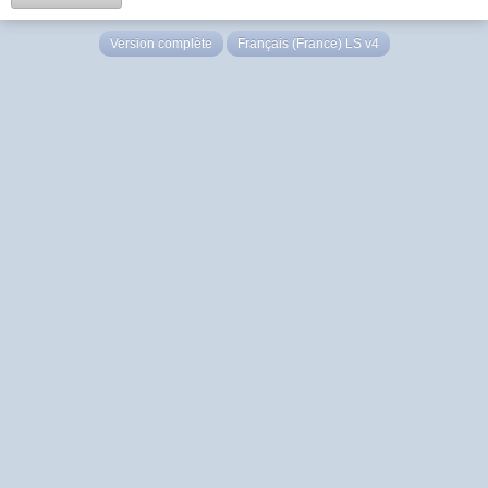
Version complète
Français (France) LS v4