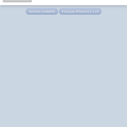
Version complète
Français (France) LS v4