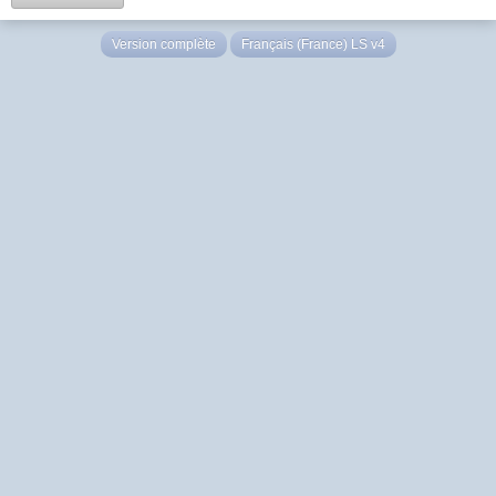
Version complète
Français (France) LS v4