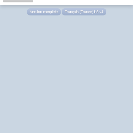
Version complète
Français (France) LS v4